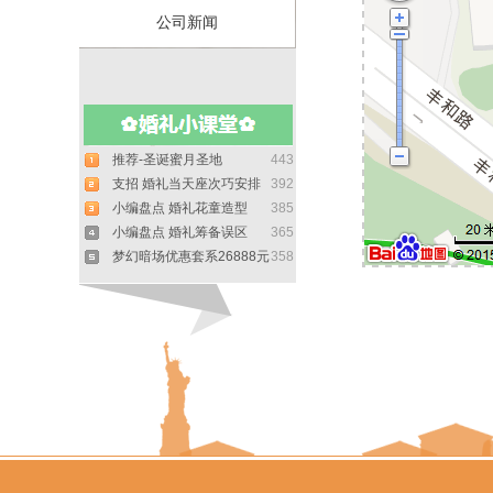
公司新闻
推荐-圣诞蜜月圣地
443
支招 婚礼当天座次巧安排
392
小编盘点 婚礼花童造型
385
小编盘点 婚礼筹备误区
365
梦幻暗场优惠套系26888元
358