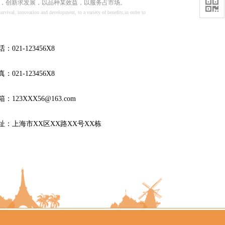
，
创新求发展，以品种某效益，以服务占市场。

 survival, innovation and development,
to a variety of benefits,
in order to
话：
021-123456X8
真：
021-123456X8
：123XXX56@163.com
址：
上海市XX区XX路XX号XX栋