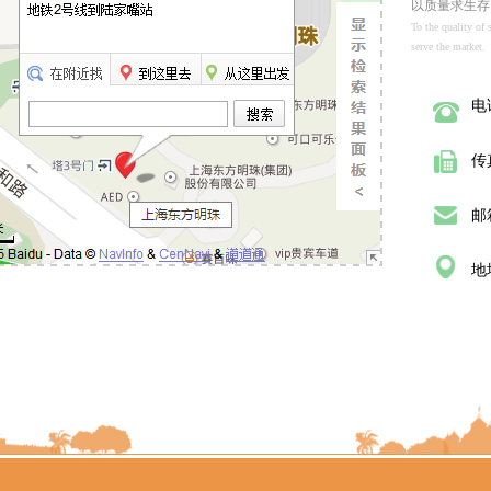
以质量求生存
To the quality of
serve the market.
电
传
邮箱
地