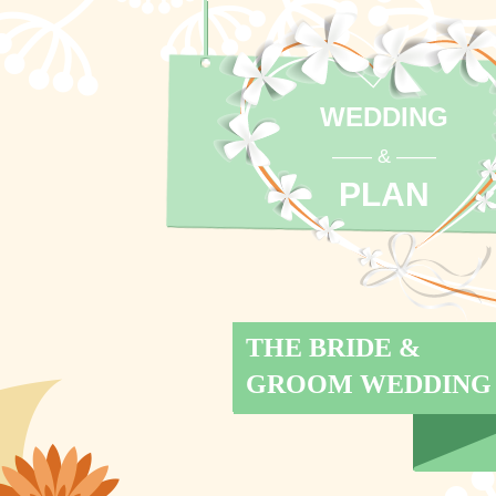
WEDDING
—— & ——
PLAN
THE BRIDE &
GROOM WEDDING