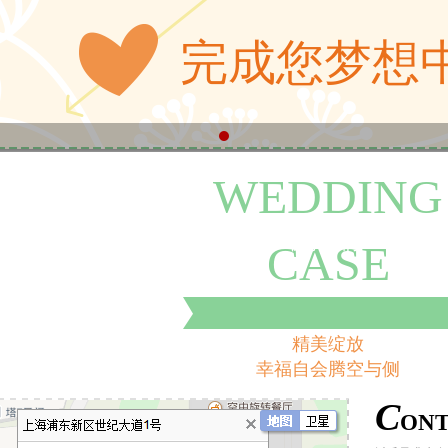
完成您梦想
WEDDING
联系我们
CASE
精美绽放
幸福自会腾空与侧
C
ONT