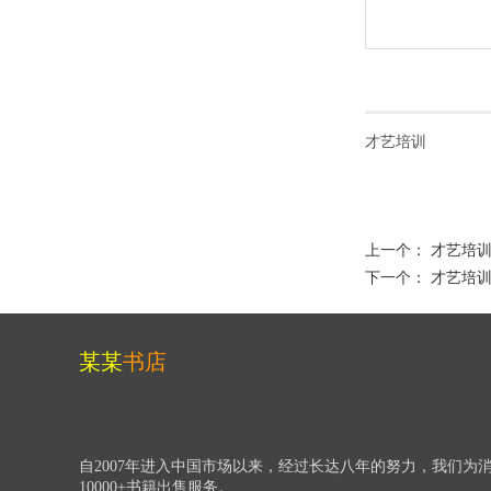
才艺培训
上一个：
才艺培
下一个：
才艺培
某某
书店
自2007年进入中国市场以来，经过长达八年的努力，我们为
10000+书籍出售服务。