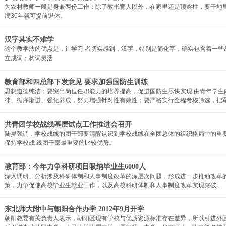
为农村教师一般是身兼两份工作：除了教书育人以外，在家里还是顶梁柱，要干地
满30年就可提前退休。
汉字其实不难学
这个教学法的优点是，让学习 者切实感到，汉字，特别是简化字，确实包含着一些易
立成词；构词灵活
教育部和四总部下发意见 要求加强国防生训练
思想道德纯洁；要突出岗位任职能力的培养提高，促进国防生尽快实现 由青年学
律、循序渐进、强化养成，努力增强针对性有效性；要严格实行全程考核筛选，把军
共青团学校战线基层试点工作推进会召开
陆昊强调，学校战线的团干部要清醒认识到学校战线在全团总体的组织格局中的重
保持学校战 线团干部最重要的比较优势。
教育部：今年力争科研项目吸纳毕业生6000人
深入调研、分析涉及科研体制和人事制度改革的深层次问题，形成进一步推动改革
策，力争促使高校毕业生就业工作，以及高校科研体制和人事制度改革实现突破。
东北师大附中与朝阳合作办学 2012年9月开学
朝阳教委有关负责人表示，朝阳区现有学校与优质资源标准存在差异，所以引进外